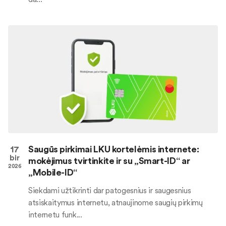
17
Saugūs pirkimai LKU kortelėmis internete:
bir
mokėjimus tvirtinkite ir su „Smart-ID“ ar
2026
„Mobile-ID“
Siekdami užtikrinti dar patogesnius ir saugesnius
atsiskaitymus internetu, atnaujinome saugių pirkimų
internetu funk...