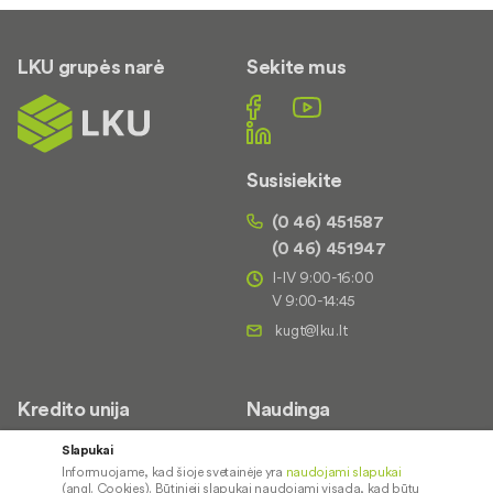
LKU grupės narė
Sekite mus
Susisiekite
(0 46) 451587
(0 46) 451947
I-IV 9:00-16:00
V 9:00-14:45
Kredito unija
Naudinga
Apie mus
Saugus paslaugų naudojimas
Slapukai
Informuojame, kad šioje svetainėje yra
naudojami slapukai
Kontaktai
Palūkanų normos
(angl. Cookies). Būtinieji slapukai naudojami visada, kad būtų