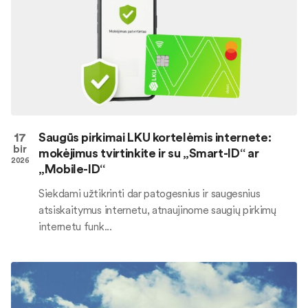
17
Saugūs pirkimai LKU kortelėmis internete:
bir
mokėjimus tvirtinkite ir su „Smart-ID“ ar
2026
„Mobile-ID“
Siekdami užtikrinti dar patogesnius ir saugesnius
atsiskaitymus internetu, atnaujinome saugių pirkimų
internetu funk...