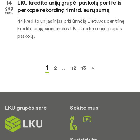
14
LKU kredito unijų grupė: paskolų portfelis
geg
perkopė rekordinę 1 mlrd. eurų sumą
2026
44 kredito unijas ir jas prižiūrinčią Lietuvos centrinę
kredito uniją vienijančios LKU kredito unijų grupės
paskolų ...
1
2
…
12
13
>
LKU grupės narė
Sekite mus
Susisiekite