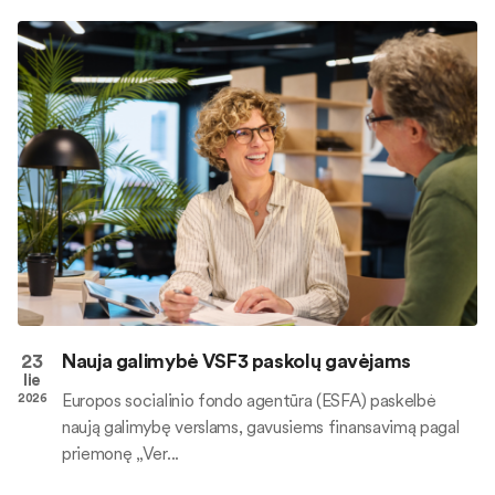
23
Nauja galimybė VSF3 paskolų gavėjams
lie
Europos socialinio fondo agentūra (ESFA) paskelbė
2026
naują galimybę verslams, gavusiems finansavimą pagal
priemonę „Ver...