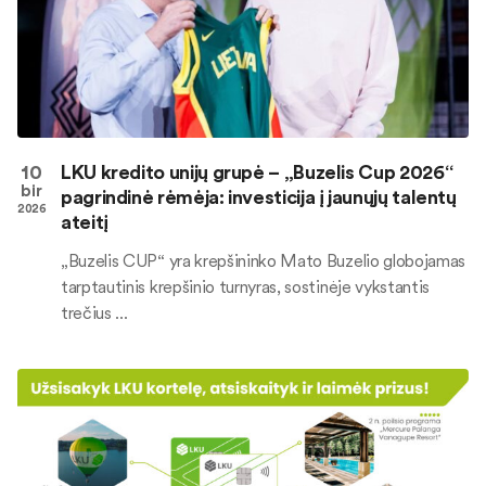
10
LKU kredito unijų grupė – „Buzelis Cup 2026“
bir
pagrindinė rėmėja: investicija į jaunųjų talentų
2026
ateitį
„Buzelis CUP“ yra krepšininko Mato Buzelio globojamas
tarptautinis krepšinio turnyras, sostinėje vykstantis
trečius ...