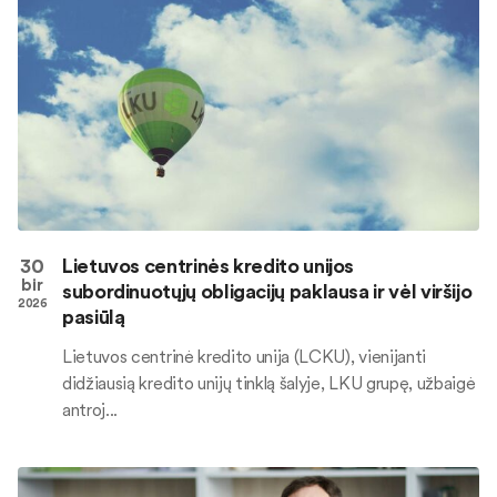
30
Lietuvos centrinės kredito unijos
bir
subordinuotųjų obligacijų paklausa ir vėl viršijo
2026
pasiūlą
Lietuvos centrinė kredito unija (LCKU), vienijanti
didžiausią kredito unijų tinklą šalyje, LKU grupę, užbaigė
antroj...