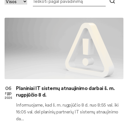
06
Planiniai IT sistemų atnaujinimo darbai š. m.
rgp
rugpjūčio 8 d.
2026
Informuojame, kad š. m. rugpjūčio 8 d. nuo 8:55 val. iki
16:05 val. dėl planinių partnerių IT sistemų atnaujinimo
da...