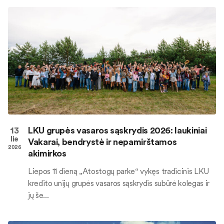
13
LKU grupės vasaros sąskrydis 2026: laukiniai
lie
Vakarai, bendrystė ir nepamirštamos
2026
akimirkos
Liepos 11 dieną „Atostogų parke“ vykęs tradicinis LKU
kredito unijų grupės vasaros sąskrydis subūrė kolegas ir
jų še...