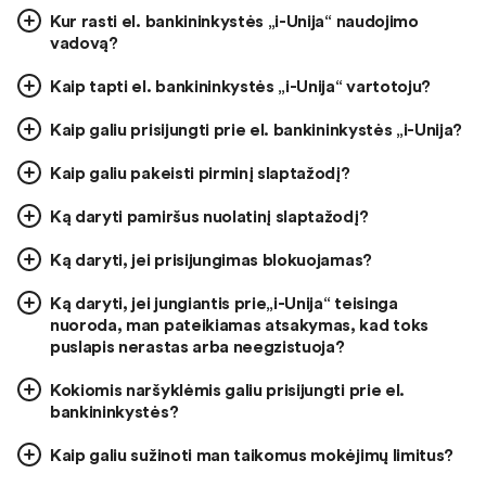
Kur rasti el. bankininkystės „i-Unija“ naudojimo
vadovą?
Kaip tapti el. bankininkystės „i-Unija“ vartotoju?
Kaip galiu prisijungti prie el. bankininkystės „i-Unija?
Kaip galiu pakeisti pirminį slaptažodį?
Ką daryti pamiršus nuolatinį slaptažodį?
Ką daryti, jei prisijungimas blokuojamas?
Ką daryti, jei jungiantis prie„i-Unija“ teisinga
nuoroda, man pateikiamas atsakymas, kad toks
puslapis nerastas arba neegzistuoja?
Kokiomis naršyklėmis galiu prisijungti prie el.
bankininkystės?
Kaip galiu sužinoti man taikomus mokėjimų limitus?