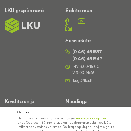
LKU grupės narė
Sekite mus
Susisiekite
(0 46) 451587
(0 46) 451947
I-IV 9:00-16:00
V 9:00-14:45
Kredito unija
Naudinga
Apie mus
Saugus paslaugų naudojimas
Slapukai
Informuojame, kad šioje svetainėje yra
naudojami slapukai
Kontaktai
Palūkanų normos
(angl. Cookies). Būtinieji slapukai naudojami visada, kad būtų
Karjera
Paslaugų teikimo sąlygos ir
užtikrintas svetainės veikimas. Dėl kitų slapukų naudojimo galite