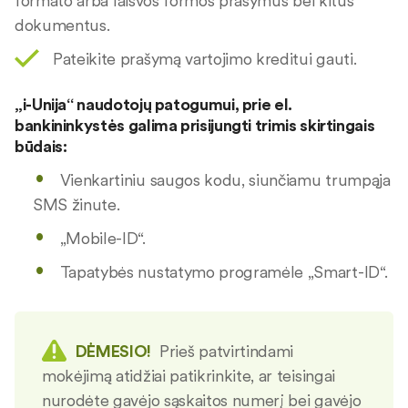
formato arba laisvos formos prašymus bei kitus
dokumentus.
Pateikite prašymą vartojimo kreditui gauti.
„i-Unija“ naudotojų patogumui, prie el.
bankininkystės galima prisijungti trimis skirtingais
būdais:
Vienkartiniu saugos kodu, siunčiamu trumpąja
SMS žinute.
„Mobile-ID“.
Tapatybės nustatymo programėle „Smart-ID“.
DĖMESIO!
Prieš patvirtindami
mokėjimą atidžiai patikrinkite, ar teisingai
nurodėte gavėjo sąskaitos numerį bei gavėjo