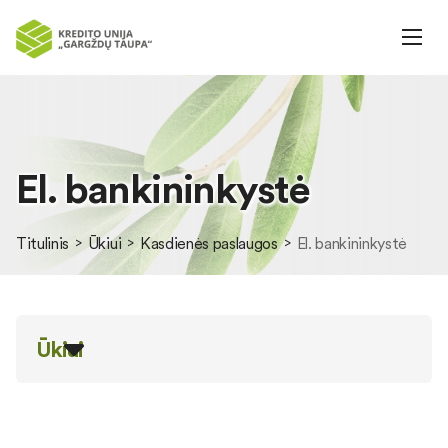
El. bankininkystė
Titulinis
Ūkiui
Kasdienės paslaugos
El. bankininkystė
Ūkiui