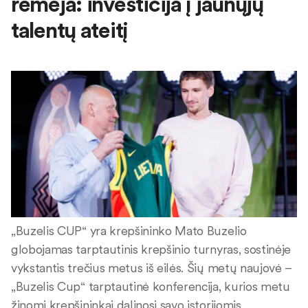
rėmėja: investicija į jaunųjų
talentų ateitį
„Buzelis CUP“ yra krepšininko Mato Buzelio
globojamas tarptautinis krepšinio turnyras, sostinėje
vykstantis trečius metus iš eilės. Šių metų naujovė –
„Buzelis Cup“ tarptautinė konferencija, kurios metu
žinomi krepšininkai dalinosi savo istorijomis,