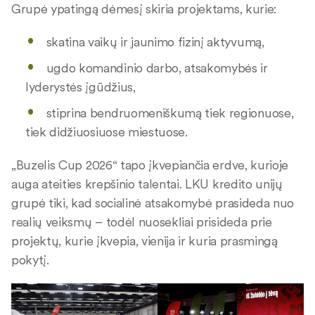
Grupė ypatingą dėmesį skiria projektams, kurie:
skatina vaikų ir jaunimo fizinį aktyvumą,
ugdo komandinio darbo, atsakomybės ir
lyderystės įgūdžius,
stiprina bendruomeniškumą tiek regionuose,
tiek didžiuosiuose miestuose.
„Buzelis Cup 2026“ tapo įkvepiančia erdve, kurioje
auga ateities krepšinio talentai. LKU kredito unijų
grupė tiki, kad socialinė atsakomybė prasideda nuo
realių veiksmų – todėl nuosekliai prisideda prie
projektų, kurie įkvepia, vienija ir kuria prasmingą
pokytį.