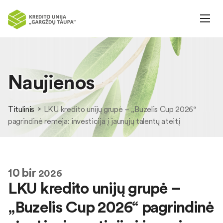
Naujienos
Titulinis
LKU kredito unijų grupė – „Buzelis Cup 2026“
pagrindinė rėmėja: investicija į jaunųjų talentų ateitį
10
bir
2026
LKU kredito unijų grupė –
„Buzelis Cup 2026“ pagrindinė