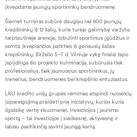
įkvėpdama jaunųjų sportininkų bendruomenę.
Šiemet turnyras subūrė daugiau nei 600 jaunųjų
krepšininkų iš 12 šalių, kurie turėjo galimybę varžytis
tarptautinėje arenoje, tobulinti sportinius įgūdžius ir
semtis įkvepiančios patirties iš geriausių šalies
krepšininkų. Birželio 5–7 d. Vilniuje vykę finalai tapo
įspūdinga šio projekto kulminacija, subūrusia tiek
profesionalius, tiek jaunuosius sportininkus, jų
trenerius, bendruomenes bei krepšinio entuziastus.
LKU kredito unijų grupės rėmimas atspindi nuoseklų
įsipareigojimą prisidėti prie iniciatyvų, kurios kuria
ilgalaikę vertę visuomenei. Investicijos į jaunimo
sportą – tai investicijos į sveikesnę, aktyvesnę ir
labiau pasitikinčią savimi jaunąją kartą.