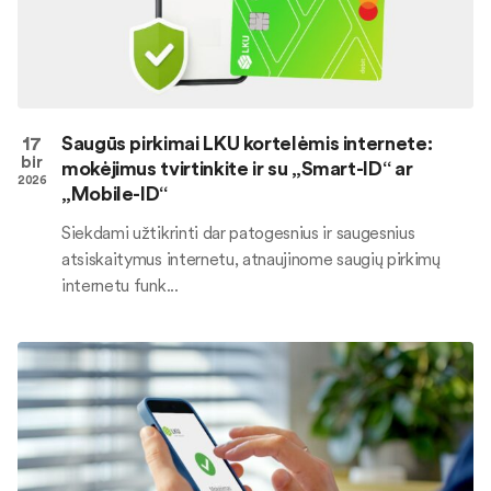
17
Saugūs pirkimai LKU kortelėmis internete:
bir
mokėjimus tvirtinkite ir su „Smart-ID“ ar
2026
„Mobile-ID“
Siekdami užtikrinti dar patogesnius ir saugesnius
atsiskaitymus internetu, atnaujinome saugių pirkimų
internetu funk...