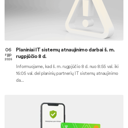
06
Planiniai IT sistemų atnaujinimo darbai š. m.
rgp
rugpjūčio 8 d.
2026
Informuojame, kad š. m. rugpjūčio 8 d. nuo 8:55 val. iki
16:05 val. dėl planinių partnerių IT sistemų atnaujinimo
da...