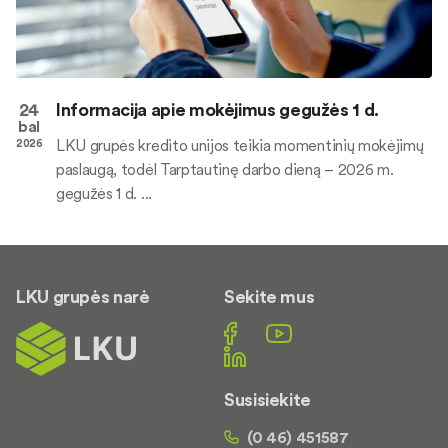
24
Informacija apie mokėjimus gegužės 1 d.
bal
LKU grupės kredito unijos teikia momentinių mokėjimų
2026
paslaugą, todėl Tarptautinę darbo dieną – 2026 m.
gegužės 1 d. ...
LKU grupės narė
Sekite mus
Susisiekite
(0 46) 451587