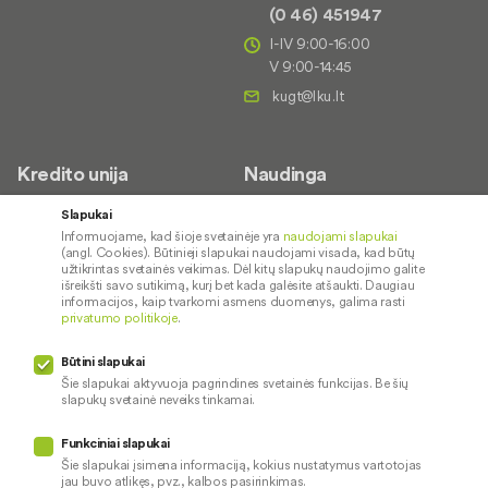
(0 46) 451947
I-IV 9:00-16:00
V 9:00-14:45
Kredito unija
Naudinga
Apie mus
Saugus paslaugų naudojimas
Slapukai
Informuojame, kad šioje svetainėje yra
naudojami slapukai
Kontaktai
Palūkanų normos
(angl. Cookies). Būtinieji slapukai naudojami visada, kad būtų
Karjera
Paslaugų teikimo sąlygos ir
užtikrintas svetainės veikimas. Dėl kitų slapukų naudojimo galite
išreikšti savo sutikimą, kurį bet kada galėsite atšaukti. Daugiau
įkainiai
Socialinė atsakomybė
informacijos, kaip tvarkomi asmens duomenys, galima rasti
privatumo politikoje
.
Kredito tarpininkai
Paslaugų sutrikimai
Būtini slapukai
Pranešėjų apsauga
Šie slapukai aktyvuoja pagrindines svetainės funkcijas. Be šių
slapukų svetainė neveiks tinkamai.
Funkciniai slapukai
Mūsų veiklą prižiūri
Šie slapukai įsimena informaciją, kokius nustatymus vartotojas
jau buvo atlikęs, pvz., kalbos pasirinkimas.
Privatumo politika