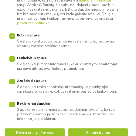
Informuojame, kad šioje svetainėje yra
naudojami slapukai
Kontaktai
Palūkanų normos
(angl. Cookies). Būtinieji slapukai naudojami visada, kad būtų
Karjera
Paslaugų teikimo sąlygos ir
užtikrintas svetainės veikimas. Dėl kitų slapukų naudojimo galite
išreikšti savo sutikimą, kurį bet kada galėsite atšaukti. Daugiau
įkainiai
Socialinė atsakomybė
informacijos, kaip tvarkomi asmens duomenys, galima rasti
privatumo politikoje
.
Kredito tarpininkai
Paslaugų sutrikimai
Būtini slapukai
Pranešėjų apsauga
Šie slapukai aktyvuoja pagrindines svetainės funkcijas. Be šių
slapukų svetainė neveiks tinkamai.
Funkciniai slapukai
Mūsų veiklą prižiūri
Šie slapukai įsimena informaciją, kokius nustatymus vartotojas
jau buvo atlikęs, pvz., kalbos pasirinkimas.
Privatumo politika
Naudojami slapukai
Analitiniai slapukai
Pinigų plovimo prevencija
Šie slapukai renka anoniminę informaciją, kaip lankytojai
sąveikauja su svetaine, kokius svetainės puslapius lanko ir pan.
Skundų nagrinėjimas
© 2026 LKU kredito unijų grupė
Prieinamumo pareiškimas
Reklaminiai slapukai
Slapukai renka informaciją apie naudojimąsi svetaine, kuri yra
pritaikoma vartotoją dominančios reklamos ar kitos tikslinės
informacijos pateikimui.
Teikti kredito paraišką
Susisiekite
Patvirtinti tik pažymėtus
Patvirtinti visus