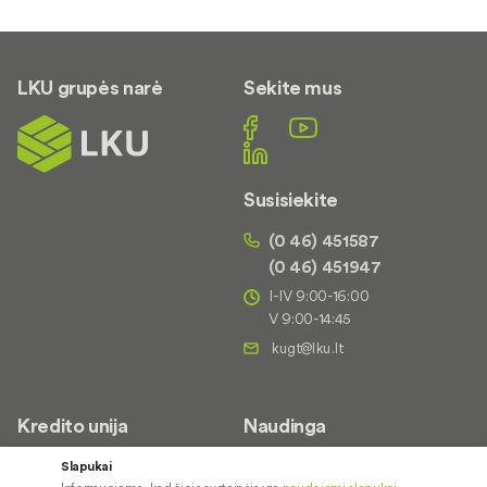
LKU grupės narė
Sekite mus
Susisiekite
(0 46) 451587
(0 46) 451947
I-IV 9:00-16:00
V 9:00-14:45
Kredito unija
Naudinga
Apie mus
Saugus paslaugų naudojimas
Slapukai