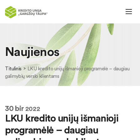
Naujienos
Titulinis
LKU kredito unijų išmanioji programėlė – daugiau
galimybių verslo klientams
30
bir
2022
LKU kredito unijų išmanioji
programėlė – daugiau