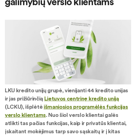
galimybių verslo klientams
LKU kredito unijų grupė, vienijanti 44 kredito unijas
ir jas prižiūrinčią
Lietuvos centrinę kredito uniją
(LCKU), išplėtė
išmaniosios programėlės funkcijas
verslo klientams
. Nuo šiol verslo klientai galės
atlikti tas pačias funkcijas, kaip ir privatūs klientai,
įskaitant mokėjimus tarp savo sąskaitų ir į kitas