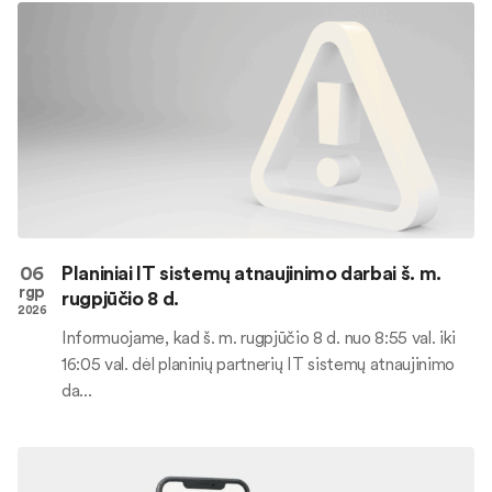
06
Planiniai IT sistemų atnaujinimo darbai š. m.
rgp
rugpjūčio 8 d.
2026
Informuojame, kad š. m. rugpjūčio 8 d. nuo 8:55 val. iki
16:05 val. dėl planinių partnerių IT sistemų atnaujinimo
da...