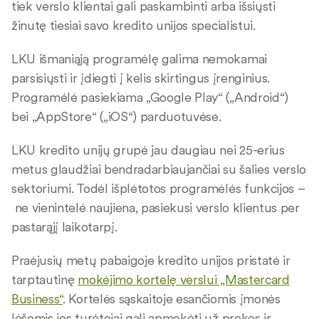
tiek verslo klientai gali paskambinti arba išsiųsti
žinutę tiesiai savo kredito unijos specialistui.
LKU išmaniąją programėlę galima nemokamai
parsisiųsti ir įdiegti į kelis skirtingus įrenginius.
Programėlė pasiekiama „Google Play“ („Android“)
bei „AppStore“ („iOS“) parduotuvėse.
LKU kredito unijų grupė jau daugiau nei 25-erius
metus glaudžiai bendradarbiaujančiai su šalies verslo
sektoriumi. Todėl išplėtotos programėlės funkcijos –
ne vienintelė naujiena, pasiekusi verslo klientus per
pastarąjį laikotarpį.
Praėjusių metų pabaigoje kredito unijos pristatė ir
tarptautinę
mokėjimo kortelę verslui „Mastercard
Business“
. Kortelės sąskaitoje esančiomis įmonės
lėšomis jos turėtojai gali apmokėti už prekes ir