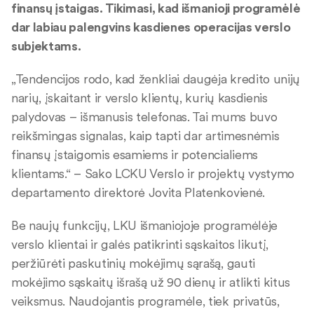
finansų įstaigas. Tikimasi, kad išmanioji programėlė
dar labiau palengvins kasdienes operacijas verslo
subjektams.
„Tendencijos rodo, kad ženkliai daugėja kredito unijų
narių, įskaitant ir verslo klientų, kurių kasdienis
palydovas – išmanusis telefonas. Tai mums buvo
reikšmingas signalas, kaip tapti dar artimesnėmis
finansų įstaigomis esamiems ir potencialiems
klientams.“ – Sako LCKU Verslo ir projektų vystymo
departamento direktorė Jovita Platenkovienė.
Be naujų funkcijų, LKU išmaniojoje programėlėje
verslo klientai ir galės patikrinti sąskaitos likutį,
peržiūrėti paskutinių mokėjimų sąrašą, gauti
mokėjimo sąskaitų išrašą už 90 dienų ir atlikti kitus
veiksmus. Naudojantis programėle, tiek privatūs,