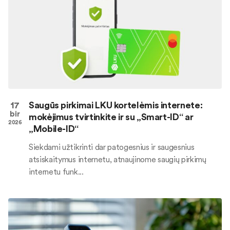
17
Saugūs pirkimai LKU kortelėmis internete:
bir
mokėjimus tvirtinkite ir su „Smart-ID“ ar
2026
„Mobile-ID“
Siekdami užtikrinti dar patogesnius ir saugesnius
atsiskaitymus internetu, atnaujinome saugių pirkimų
internetu funk...