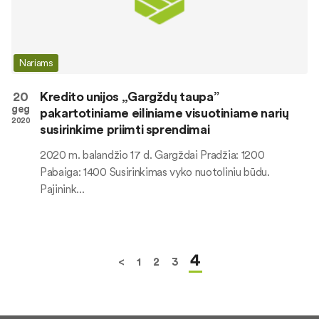
Nariams
20
Kredito unijos „Gargždų taupa”
geg
pakartotiniame eiliniame visuotiniame narių
2020
susirinkime priimti sprendimai
2020 m. balandžio 17 d. Gargždai Pradžia: 1200
Pabaiga: 1400 Susirinkimas vyko nuotoliniu būdu.
Pajinink...
4
<
1
2
3