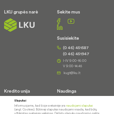
LKU grupės narė
Sekite mus
Susisiekite
(0 46) 451587
(0 46) 451947
I-IV 9:00-16:00
V 9:00-14:45
Kredito unija
Naudinga
Apie mus
Saugus paslaugų naudojimas
Slapukai
Informuojame, kad šioje svetainėje yra
naudojami slapukai
Kontaktai
Palūkanų normos
(angl. Cookies). Būtinieji slapukai naudojami visada, kad būtų
Karjera
Paslaugų teikimo sąlygos ir
užtikrintas svetainės veikimas. Dėl kitų slapukų naudojimo galite