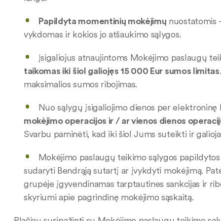
Papildyta momentinių mokėjimų
nuostatomis –
vykdomas ir kokios jo atšaukimo sąlygos.
Įsigaliojus atnaujintoms Mokėjimo paslaugų te
taikomas iki šiol galiojęs 15 000 Eur sumos limitas
maksimalios sumos ribojimas.
Nuo sąlygų įsigaliojimo dienos per elektroninę 
mokėjimo operacijos ir / ar vienos dienos operacij
Svarbu paminėti, kad iki šiol Jums suteikti ir galioj
Mokėjimo paslaugų teikimo sąlygos papildytos pr
sudaryti Bendrąją sutartį ar įvykdyti mokėjimą. Pat
grupėje įgyvendinamas tarptautines sankcijas ir ri
skyriumi apie pagrindinę mokėjimo sąskaitą.
Plačiau susipažinti su Mokėjimo paslaugų teikimo są