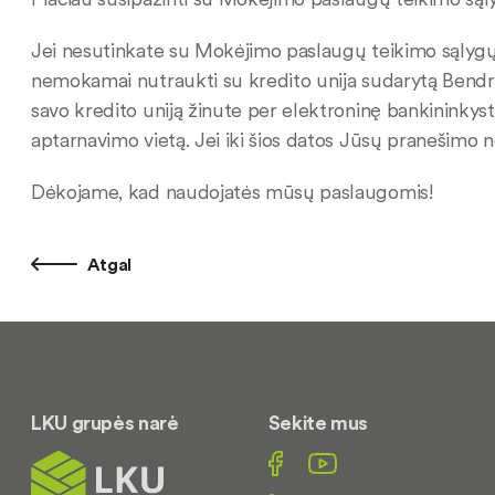
Jei nesutinkate su Mokėjimo paslaugų teikimo sąlygų 
nemokamai nutraukti su kredito unija sudarytą Bendrą
savo kredito uniją žinute per elektroninę bankininkystę
aptarnavimo vietą. Jei iki šios datos Jūsų pranešimo 
Dėkojame, kad naudojatės mūsų paslaugomis!
Atgal
LKU grupės narė
Sekite mus