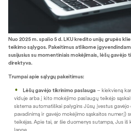
Nuo 2025 m. spalio 5 d. LKU kredito unijų grupės kl
teikimo sąlygos. Pakeitimus atlikome įgyvendindami
susijusius su momentiniais mokėjimais, lėšų gavėjo 
direktyva.
Trumpai apie sąlygų pakeitimus:
Lėšų gavėjo tikrinimo paslauga
– kiekvieną kar
viduje arba į kito mokėjimo paslaugų teikėjo sąskaitą
sistema automatiškai palygins Jūsų įvestus gavėjo 
pavadinimą ir gavėjo mokėjimo sąskaitos numerį) s
teikėjas. Apie tai, ar šie duomenys sutampa, Jus 
lange.