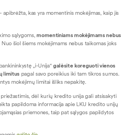
 apibrėžta, kas yra momentinis mokėjimas, kaip jis
ikimo sąlygoms,
momentiniams mokėjimams nebus
. Nuo šiol šiems mokėjimams nebus taikomas joks
bankininkystę „i-Unija“
galėsite
koreguoti vienos
ų limitus
pagal savo poreikius iki tam tikros sumos.
antys mokėjimų limitai išliks nepakitę.
iežastimis, dėl kurių kredito unija gali atsisakyti
eikta papildoma informacija apie LKU kredito unijų
bojamąsias priemones, taip pat sąlygos papildytos
lygomis
galite čia
.