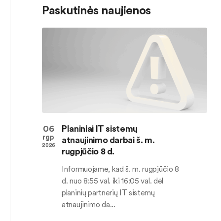
Paskutinės naujienos
06
Planiniai IT sistemų
rgp
atnaujinimo darbai š. m.
2026
rugpjūčio 8 d.
Informuojame, kad š. m. rugpjūčio 8
d. nuo 8:55 val. iki 16:05 val. dėl
planinių partnerių IT sistemų
atnaujinimo da...