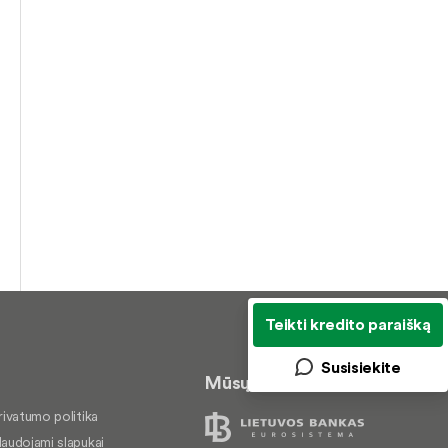
Teikti kredito paraišką
Susisiekite
Mūsų veiklą prižiūri
rivatumo politika
audojami slapukai