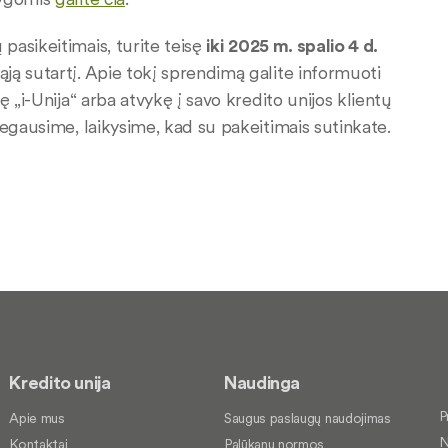
pasikeitimais, turite teisę
iki
2025 m. spalio 4 d.
ją sutartį. Apie tokį sprendimą galite informuoti
 „i-Unija“ arba atvykę į savo kredito unijos klientų
negausime, laikysime, kad su pakeitimais sutinkate.
Kredito unija
Naudinga
P
Apie mus
Saugus paslaugų naudojimas
N
Kontaktai
Palūkanų normos