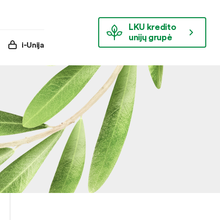
LKU kredito
unijų grupė
i-Unija