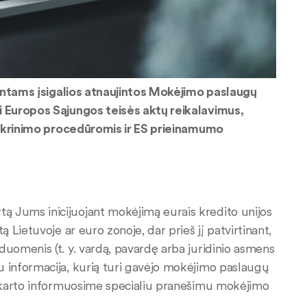
ientams įsigalios atnaujintos Mokėjimo paslaugų
 Europos Sąjungos teisės aktų reikalavimus,
tikrinimo procedūromis ir ES prieinamumo
tą Jums inicijuojant mokėjimą eurais kredito unijos
 Lietuvoje ar euro zonoje, dar prieš jį patvirtinant,
duomenis (t. y. vardą, pavardę arba juridinio asmens
u informacija, kurią turi gavėjo mokėjimo paslaugų
iš karto informuosime specialiu pranešimu mokėjimo