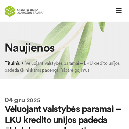
Naujienos
Titulinis
Vėluojant valstybės paramai – LKU kredito unijos
padeda ūkininkams padengti įsipareigojimus
04
gru
2025
Vėluojant valstybės paramai –
LKU kredito unijos padeda