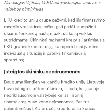
Mindaugas Vijūnas, LCKU administracijos vadovas ir
valdybos pirmininkas
LKU kredito unijų grupė pažymi, kad šis finansavimo
modelis yra laikinas, tačiau gali padėti sumažinti
ūkiams tenkančią naštą ir užkirsti kelią veiklos
sutrikimams. Ūkininkai raginami kreiptis į artimiausią
LKU grupės kredito uniją, kur specialistai įvertins
individualią situaciją ir pateiks tinkamiausią
sprendimą.
Įsteigtos ūkininkų bendruomenės
Dauguma šiandien veikiančių kredito unijų Lietuvoje
buvo įsteigtos būtent ūkininkų – tada, kai jaunoje
nepriklausomoje valstybėje kelias į išorinį
finansavimą buvo kone neįmanomas. Per tris
dešimtmečius LKU grupės kredito unijų kursas