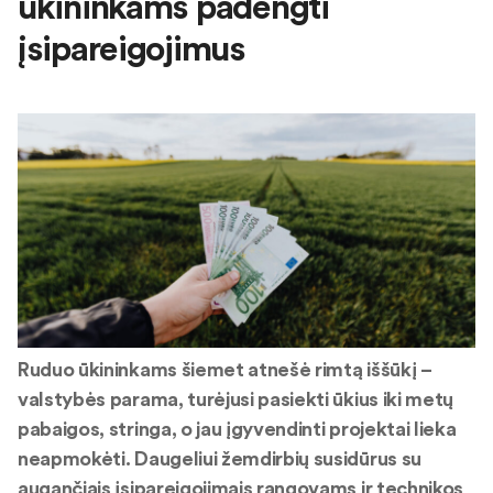
ūkininkams padengti
įsipareigojimus
Ruduo ūkininkams šiemet atnešė rimtą iššūkį –
valstybės parama, turėjusi pasiekti ūkius iki metų
pabaigos, stringa, o jau įgyvendinti projektai lieka
neapmokėti. Daugeliui žemdirbių susidūrus su
augančiais įsipareigojimais rangovams ir technikos