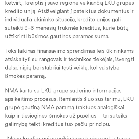
ketvirtį, kreiptis į savo regione veikiančią LKU grupės
kredito uniją. Atsižvelgiant į pateiktus dokumentus ir
individualią ūkininko situaciją, kredito unijos gali
suteikti 3–6 mėnesių trukmės kreditus, kurie būtų
užtikrinti būsimos gautinos paramos suma.
Toks laikinas finansavimo sprendimas leis ūkininkams
atsiskaityti su rangovais ir technikos tiekėjais, išvengti
delspinigių bei stabiliai tęsti veiklą, kol valstybė
išmokės paramą.
NMA kartu su LKU grupe suderino informacijos
apsikeitimo procesus. Remiantis šiuo susitarimu, LKU
grupė gautiną NMA paramą traktuos analogiškai
kaip ir tiesiogines išmokas už pasėlius – tai suteiks
galimybę teikti kreditus tuo pačiu principu.
„Mūsų kredito unijos veikia beveik visuose Lietuvos