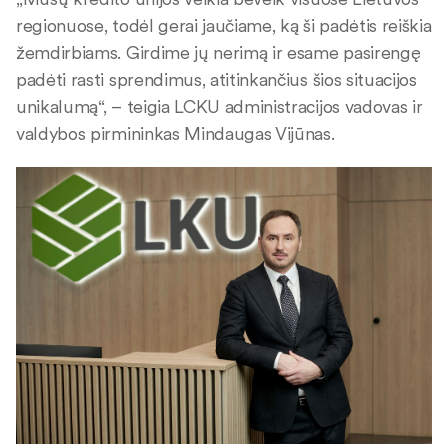
regionuose, todėl gerai jaučiame, ką ši padėtis reiškia
žemdirbiams. Girdime jų nerimą ir esame pasirengę
padėti rasti sprendimus, atitinkančius šios situacijos
unikalumą“, – teigia LCKU administracijos vadovas ir
valdybos pirmininkas Mindaugas Vijūnas.