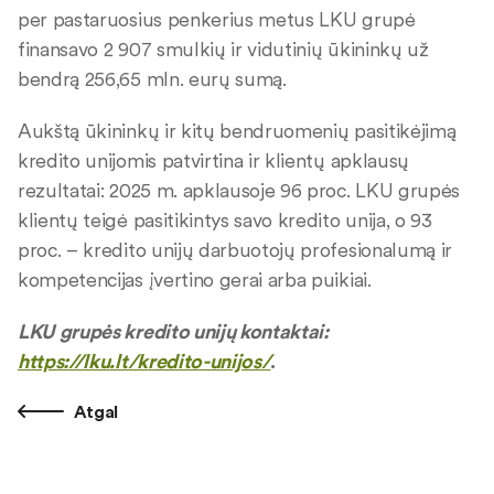
per pastaruosius penkerius metus LKU grupė
finansavo 2 907 smulkių ir vidutinių ūkininkų už
bendrą 256,65 mln. eurų sumą.
Aukštą ūkininkų ir kitų bendruomenių pasitikėjimą
kredito unijomis patvirtina ir klientų apklausų
rezultatai: 2025 m. apklausoje 96 proc. LKU grupės
klientų teigė pasitikintys savo kredito unija, o 93
proc. – kredito unijų darbuotojų profesionalumą ir
kompetencijas įvertino gerai arba puikiai.
LKU grupės kredito unijų kontaktai:
https://lku.lt/kredito-unijos/
.
Atgal