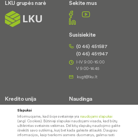
LKU grupės narė
Sekite mus
Susisiekite
(0 46) 451587
(0 46) 451947
I-IV 9:00-16:00
V 9:00-14:45
Kredito unija
Naudinga
Apie mus
Saugus paslaugų naudojimas
Slapukai
Informuojame, kad šioje svetainėje yra
naudojami slapukai
Kontaktai
Palūkanų normos
(angl. Cookies). Būtinieji slapukai naudojami visada, kad būtų
Karjera
Paslaugų teikimo sąlygos ir
užtikrintas svetainės veikimas. Dėl kitų slapukų naudojimo galite
išreikšti savo sutikimą, kurį bet kada galėsite atšaukti. Daugiau
įkainiai
Socialinė atsakomybė
informacijos, kaip tvarkomi asmens duomenys, galima rasti