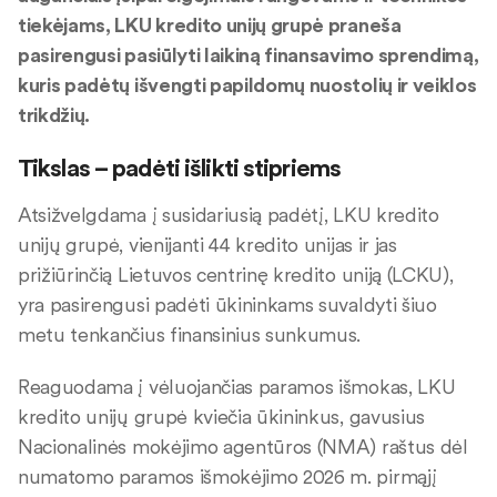
tiekėjams, LKU kredito unijų grupė praneša
pasirengusi pasiūlyti laikiną finansavimo sprendimą,
kuris padėtų išvengti papildomų nuostolių ir veiklos
trikdžių.
Tikslas – padėti išlikti stipriems
Atsižvelgdama į susidariusią padėtį, LKU kredito
unijų grupė, vienijanti 44 kredito unijas ir jas
prižiūrinčią Lietuvos centrinę kredito uniją (LCKU),
yra pasirengusi padėti ūkininkams suvaldyti šiuo
metu tenkančius finansinius sunkumus.
Reaguodama į vėluojančias paramos išmokas, LKU
kredito unijų grupė kviečia ūkininkus, gavusius
Nacionalinės mokėjimo agentūros (NMA) raštus dėl
numatomo paramos išmokėjimo 2026 m. pirmąjį