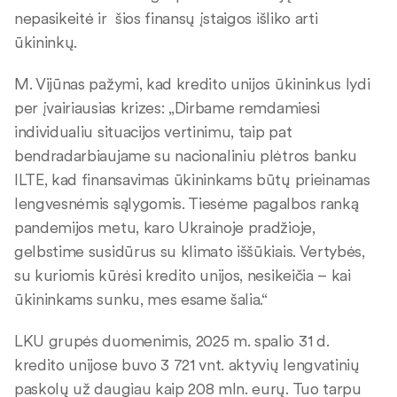
nepasikeitė ir šios finansų įstaigos išliko arti
ūkininkų.
M. Vijūnas pažymi, kad kredito unijos ūkininkus lydi
per įvairiausias krizes: „Dirbame remdamiesi
individualiu situacijos vertinimu, taip pat
bendradarbiaujame su nacionaliniu plėtros banku
ILTE, kad finansavimas ūkininkams būtų prieinamas
lengvesnėmis sąlygomis. Tiesėme pagalbos ranką
pandemijos metu, karo Ukrainoje pradžioje,
gelbstime susidūrus su klimato iššūkiais. Vertybės,
su kuriomis kūrėsi kredito unijos, nesikeičia – kai
ūkininkams sunku, mes esame šalia.“
LKU grupės duomenimis, 2025 m. spalio 31 d.
kredito unijose buvo 3 721 vnt. aktyvių lengvatinių
paskolų už daugiau kaip 208 mln. eurų. Tuo tarpu